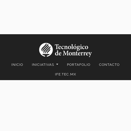
INICIO
INICIATIVAS
PORTAFOLIO
CONTACTO
IFE.TEC.MX
Av. Eugenio Garza Sada 2501 Sur Col. Tecnológico C.P. 64849 |
Monterrey, Nuevo León, México | Tel. +52 (81) 8358-2000 D.R.© Instituto
Tecnológico y de Estudios Superiores de Monterrey, México.
Aviso legal
|
Políticas de privacidad
|
Aviso de privacidad
© 2023 Tecnológico de Monterrey