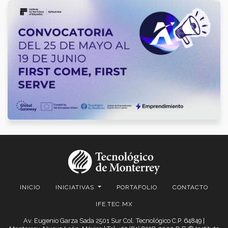
INICIO
INICIATIVAS
PORTAFOLIO
CONTACTO
IFE.TEC.MX
Av. Eugenio Garza Sada 2501 Sur Col. Tecnológico C.P. 64849 |