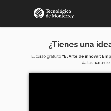
Pasar
al
contenido
principal
¿Tienes una ide
El curso gratuito
“El Arte de innovar: Em
da las herramie