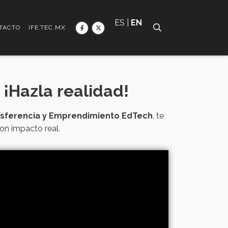
ES |
EN
TACTO
IFE.TEC.MX
¡Hazla realidad!
sferencia y Emprendimiento EdTech
, te
on impacto real.