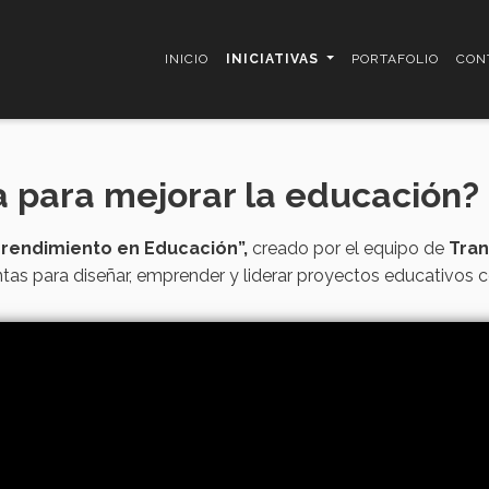
INICIO
INICIATIVAS
PORTAFOLIO
CON
a para mejorar la educación? 
prendimiento en Educación”,
creado por el equipo de
Tran
ntas para diseñar, emprender y liderar proyectos educativos c