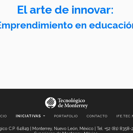
El arte de innovar:
Emprendimiento en educació
ICIO
INICIATIVAS
PORTAFOLIO
CONTACTO
IFE.TEC
ico C.P. 64849 | Monterrey, Nuevo León, México | Tel. +52 (81) 8358-