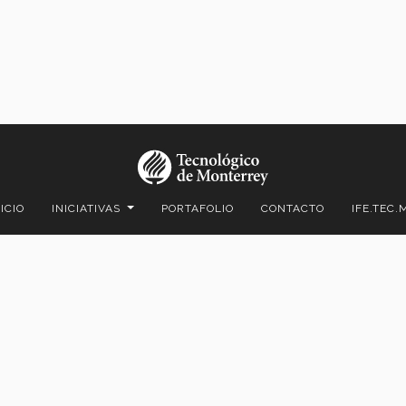
NICIO
INICIATIVAS
PORTAFOLIO
CONTACTO
IFE.TEC.
ico C.P. 64849 | Monterrey, Nuevo León, México | Tel. +52 (81) 8358-
Superiores de Monterrey, México.
Aviso legal
|
Políticas de privacidad
|
Aviso de privacidad
© 2023 Tecnológico de Monterrey