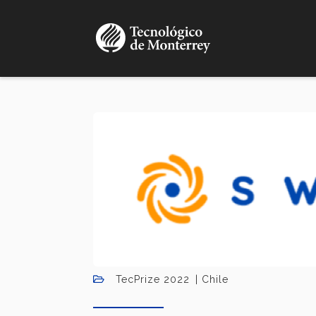
Pasar
al
contenido
principal
TecPrize 2022
Chile