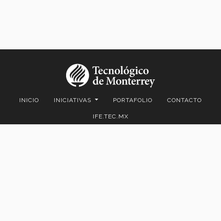
INICIO
INICIATIVAS
PORTAFOLIO
CONTACTO
IFE.TEC.MX
Av. Eugenio Garza Sada 2501 Sur Col. Tecnológico C.P. 64849 |
Monterrey, Nuevo León, México | Tel. +52 (81) 8358-2000 D.R.© Instituto
Tecnológico y de Estudios Superiores de Monterrey, México.
Aviso legal
|
Políticas de privacidad
|
Aviso de privacidad
© 2023 Tecnológico de Monterrey