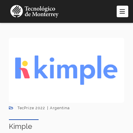
Pasar
al
contenido
principal
TecPrize 2022
Argentina
Kimple