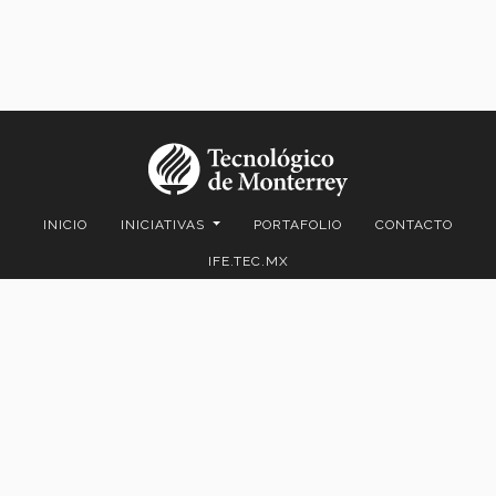
INICIO
INICIATIVAS
PORTAFOLIO
CONTACTO
IFE.TEC.MX
Av. Eugenio Garza Sada 2501 Sur Col. Tecnológico C.P. 64849 |
Monterrey, Nuevo León, México | Tel. +52 (81) 8358-2000 D.R.© Instituto
Tecnológico y de Estudios Superiores de Monterrey, México.
Aviso legal
|
Políticas de privacidad
|
Aviso de privacidad
© 2023 Tecnológico de Monterrey