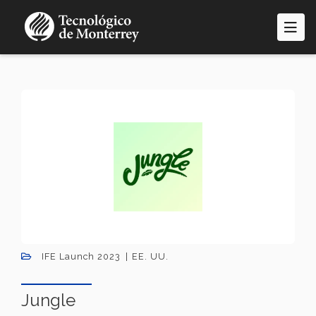
Pasar
al
contenido
principal
IFE Launch 2023
EE. UU.
Jungle